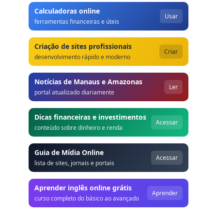
Calculadoras online
Usar
ferramentas financeiras e úteis
Criação de sites profissionais
Criar
desenvolvimento rápido e moderno
Notícias de Manaus e Amazonas
Ler
portal atualizado diariamente
Dicas financeiras e investimentos
Acessar
conteúdo sobre dinheiro e renda
Guia de Mídia Online
Acessar
lista de sites, jornais e portais
Aprender inglês online grátis
Aprender
curso completo do básico ao avançado