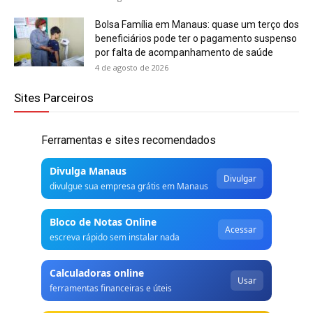
Bolsa Família em Manaus: quase um terço dos
beneficiários pode ter o pagamento suspenso
por falta de acompanhamento de saúde
4 de agosto de 2026
Sites Parceiros
Ferramentas e sites recomendados
Divulga Manaus
Divulgar
divulgue sua empresa grátis em Manaus
Bloco de Notas Online
Acessar
escreva rápido sem instalar nada
Calculadoras online
Usar
ferramentas financeiras e úteis