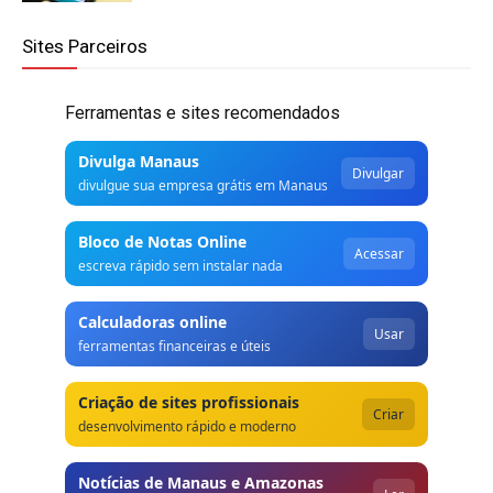
Sites Parceiros
Ferramentas e sites recomendados
Divulga Manaus
Divulgar
divulgue sua empresa grátis em Manaus
Bloco de Notas Online
Acessar
escreva rápido sem instalar nada
Calculadoras online
Usar
ferramentas financeiras e úteis
Criação de sites profissionais
Criar
desenvolvimento rápido e moderno
Notícias de Manaus e Amazonas