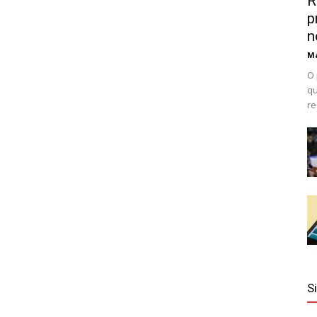
R
p
n
Ma
O 
qu
re
S