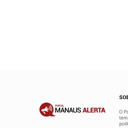
SO
O Po
tem
polí