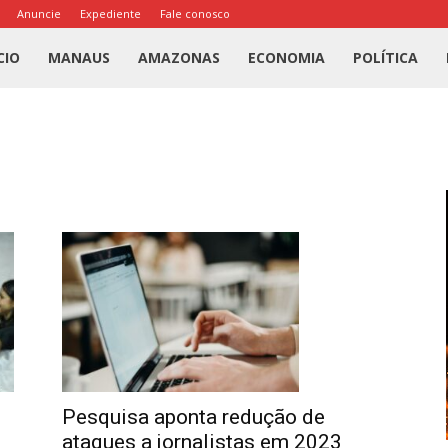
Anuncie
Expediente
Fale conosco
l
CIO
MANAUS
AMAZONAS
ECONOMIA
POLÍTICA
us
a
Pesquisa aponta redução de
ataques a jornalistas em 2023