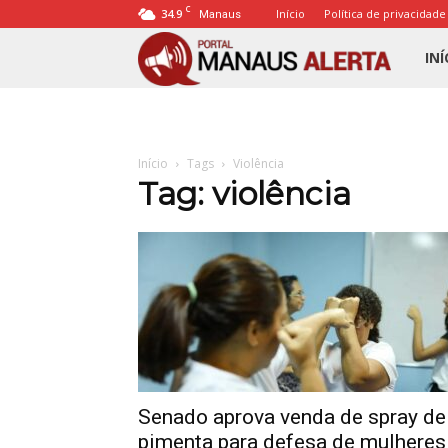
C
34.9
Início
Política de privacidade
Manaus
Porta
INÍ
Mana
Início
Tags
Violência
Alert
Tag: violência
Senado aprova venda de spray de
pimenta para defesa de mulheres