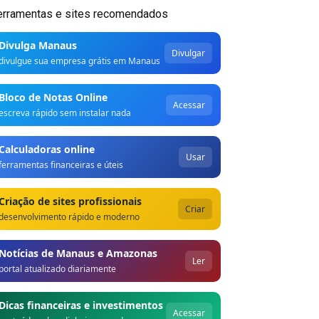
erramentas e sites recomendados
Divulga Manaus
Divulgar
divulgue sua empresa grátis em Manaus
Bloco de Notas Online
Acessar
escreva rápido sem instalar nada
Calculadoras online
Usar
ferramentas financeiras e úteis
Criação de sites profissionais
Criar
desenvolvimento rápido e moderno
Notícias de Manaus e Amazonas
Ler
portal atualizado diariamente
Dicas financeiras e investimentos
Acessar