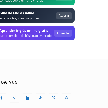
conteúdo sobre dinheiro e renda
Guia de Mídia Online
Acessar
lista de sites, jornais e portais
Aprender inglês online grátis
Aprender
curso completo do básico ao avançado
IGA-NOS