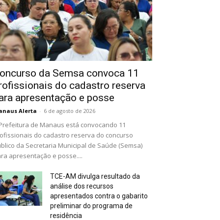
oncurso da Semsa convoca 11
rofissionais do cadastro reserva
ara apresentação e posse
naus Alerta
-
6 de agosto de 2026
Prefeitura de Manaus está convocando 11
ofissionais do cadastro reserva do concurso
blico da Secretaria Municipal de Saúde (Semsa)
ra apresentação e posse....
TCE-AM divulga resultado da
análise dos recursos
apresentados contra o gabarito
preliminar do programa de
residência