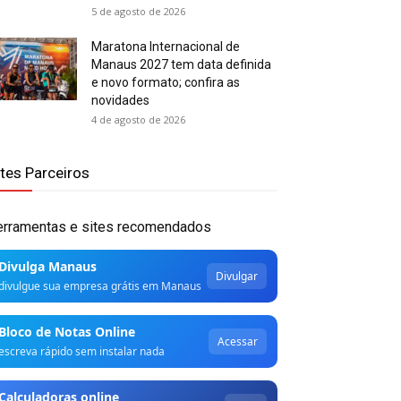
5 de agosto de 2026
Maratona Internacional de
Manaus 2027 tem data definida
e novo formato; confira as
novidades
4 de agosto de 2026
ites Parceiros
erramentas e sites recomendados
Divulga Manaus
Divulgar
divulgue sua empresa grátis em Manaus
Bloco de Notas Online
Acessar
escreva rápido sem instalar nada
Calculadoras online