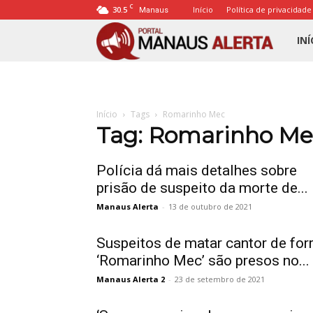
C
30.5
Início
Política de privacidade
Manaus
Porta
INÍ
Mana
Início
Tags
Romarinho Mec
Alert
Tag: Romarinho Me
Polícia dá mais detalhes sobre
prisão de suspeito da morte de...
Manaus Alerta
-
13 de outubro de 2021
Suspeitos de matar cantor de for
‘Romarinho Mec’ são presos no...
Manaus Alerta 2
-
23 de setembro de 2021