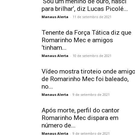
‘Sou um menino de ouro, nasci
para brilhar’, diz Lucas Picolé...
Manaus Alerta
-
11 de setembro de 2021
Tenente da Força Tática diz que
Romarinho Mec e amigos
‘tinham...
Manaus Alerta
-
10 de setembro de 2021
Vídeo mostra tiroteio onde amig
de Romarinho Mec foi baleado,
no...
Manaus Alerta
-
9 de setembro de 2021
Após morte, perfil do cantor
Romarinho Mec dispara em
número de...
Manaus Alerta
-
9 de setembro de 2021