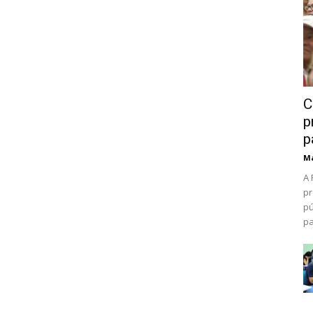
C
p
p
Ma
A 
pr
pú
pa