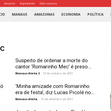
Anuncie
Expediente
Fale conosco
l
CIO
MANAUS
AMAZONAS
ECONOMIA
POLÍTICA
us
a
c
Suspeito de ordenar a morte do
cantor ‘Romarinho Mec’ é preso...
Manaus Alerta 2
-
13 de outubro de 2021
ró
‘Minha amizade com Romarinho
era de festa’, diz Lucas Picolé no...
Manaus Alerta
-
13 de setembro de 2021