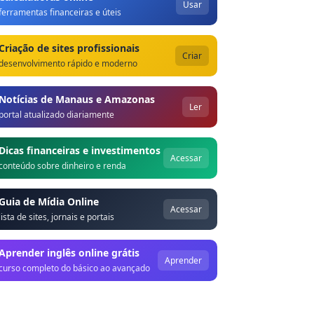
Usar
ferramentas financeiras e úteis
Criação de sites profissionais
Criar
desenvolvimento rápido e moderno
Notícias de Manaus e Amazonas
Ler
portal atualizado diariamente
Dicas financeiras e investimentos
Acessar
conteúdo sobre dinheiro e renda
Guia de Mídia Online
Acessar
lista de sites, jornais e portais
Aprender inglês online grátis
Aprender
curso completo do básico ao avançado