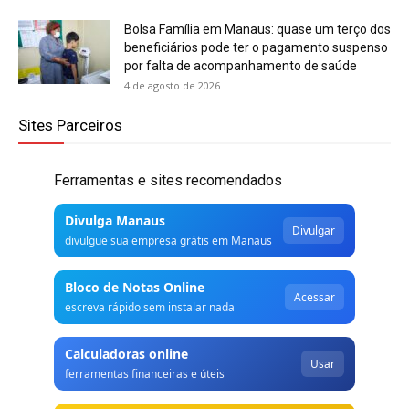
Bolsa Família em Manaus: quase um terço dos
beneficiários pode ter o pagamento suspenso
por falta de acompanhamento de saúde
4 de agosto de 2026
Sites Parceiros
Ferramentas e sites recomendados
Divulga Manaus
Divulgar
divulgue sua empresa grátis em Manaus
Bloco de Notas Online
Acessar
escreva rápido sem instalar nada
Calculadoras online
Usar
ferramentas financeiras e úteis