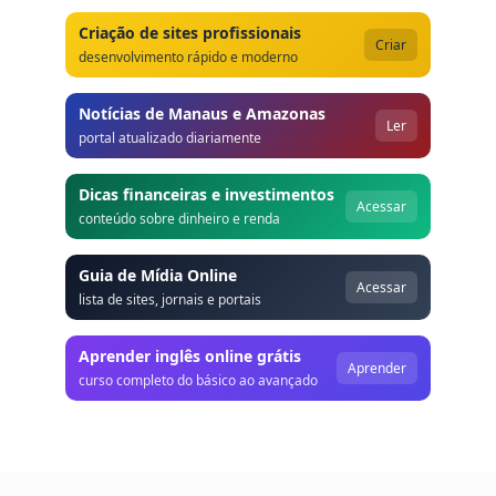
Criação de sites profissionais
Criar
desenvolvimento rápido e moderno
Notícias de Manaus e Amazonas
Ler
portal atualizado diariamente
Dicas financeiras e investimentos
Acessar
conteúdo sobre dinheiro e renda
Guia de Mídia Online
Acessar
lista de sites, jornais e portais
Aprender inglês online grátis
Aprender
curso completo do básico ao avançado