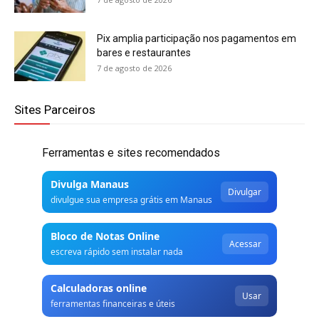
Pix amplia participação nos pagamentos em
bares e restaurantes
7 de agosto de 2026
Sites Parceiros
Ferramentas e sites recomendados
Divulga Manaus
Divulgar
divulgue sua empresa grátis em Manaus
Bloco de Notas Online
Acessar
escreva rápido sem instalar nada
Calculadoras online
Usar
ferramentas financeiras e úteis