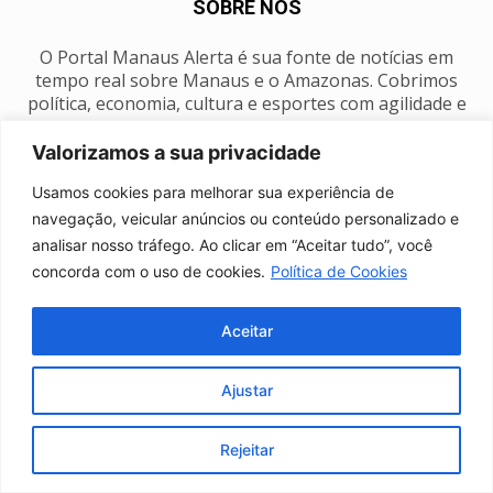
SOBRE NÓS
O Portal Manaus Alerta é sua fonte de notícias em
tempo real sobre Manaus e o Amazonas. Cobrimos
política, economia, cultura e esportes com agilidade e
foco na nossa região.
Valorizamos a sua privacidade
Contato:
manausalerta@gmail.com
Usamos cookies para melhorar sua experiência de
navegação, veicular anúncios ou conteúdo personalizado e
analisar nosso tráfego. Ao clicar em “Aceitar tudo”, você
SIGA-NOS
concorda com o uso de cookies.
Política de Cookies
Aceitar
Ajustar
Anuncie
Expediente
Fale conosco
Política de privacidade
Manaus Clima
Rejeitar
© Portal Manaus Alerta - Todos os direitos reservados