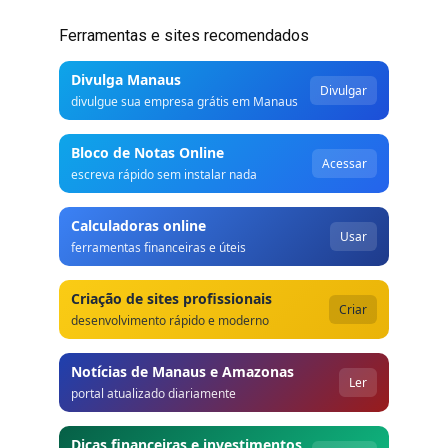
Ferramentas e sites recomendados
Divulga Manaus
Divulgar
divulgue sua empresa grátis em Manaus
Bloco de Notas Online
Acessar
escreva rápido sem instalar nada
Calculadoras online
Usar
ferramentas financeiras e úteis
Criação de sites profissionais
Criar
desenvolvimento rápido e moderno
Notícias de Manaus e Amazonas
Ler
portal atualizado diariamente
Dicas financeiras e investimentos