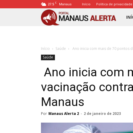
C
27.5
Início
Política de privacidade
Manaus
Porta
INÍ
Mana
Início
Saúde
Ano inicia com mais de 70 pontos de
Alert
Saúde
Ano inicia com 
vacinação contr
Manaus
Por
Manaus Alerta 2
-
2 de janeiro de 2023