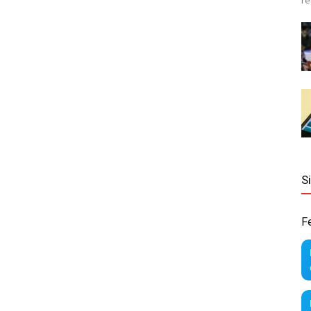
re
S
F