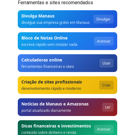
Ferramentas e sites recomendados
Divulga Manaus
Divulgar
divulgue sua empresa grátis em Manaus
Bloco de Notas Online
Acessar
escreva rápido sem instalar nada
Calculadoras online
Usar
ferramentas financeiras e úteis
Criação de sites profissionais
Criar
desenvolvimento rápido e moderno
Notícias de Manaus e Amazonas
Ler
portal atualizado diariamente
Dicas financeiras e investimentos
Acessar
conteúdo sobre dinheiro e renda