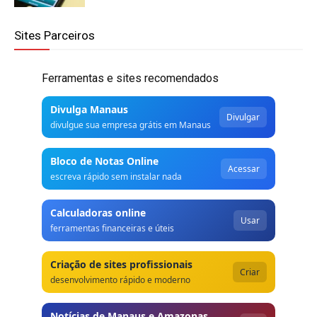
Sites Parceiros
Ferramentas e sites recomendados
Divulga Manaus
Divulgar
divulgue sua empresa grátis em Manaus
Bloco de Notas Online
Acessar
escreva rápido sem instalar nada
Calculadoras online
Usar
ferramentas financeiras e úteis
Criação de sites profissionais
Criar
desenvolvimento rápido e moderno
Notícias de Manaus e Amazonas