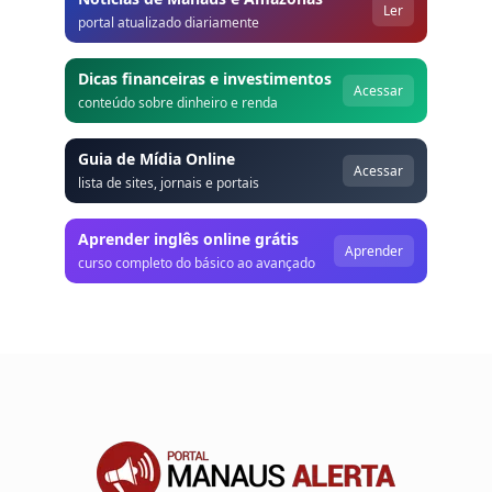
Ler
portal atualizado diariamente
Dicas financeiras e investimentos
Acessar
conteúdo sobre dinheiro e renda
Guia de Mídia Online
Acessar
lista de sites, jornais e portais
Aprender inglês online grátis
Aprender
curso completo do básico ao avançado