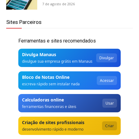
7 de agosto de 2026
Sites Parceiros
Ferramentas e sites recomendados
Divulga Manaus
Divulgar
divulgue sua empresa grátis em Manaus
Bloco de Notas Online
Acessar
escreva rápido sem instalar nada
Calculadoras online
Usar
ferramentas financeiras e úteis
Criação de sites profissionais
Criar
desenvolvimento rápido e moderno