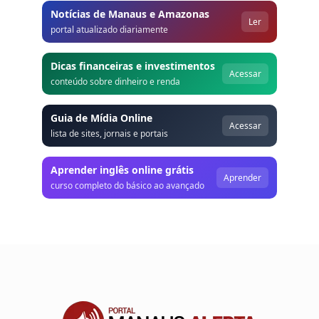
Notícias de Manaus e Amazonas
Ler
portal atualizado diariamente
Dicas financeiras e investimentos
Acessar
conteúdo sobre dinheiro e renda
Guia de Mídia Online
Acessar
lista de sites, jornais e portais
Aprender inglês online grátis
Aprender
curso completo do básico ao avançado