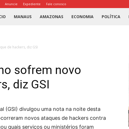
Anuncie
Expediente
Fale conosco
l
CIO
MANAUS
AMAZONAS
ECONOMIA
POLÍTICA
us
ue de hackers, diz GSI
a
no sofrem novo
s, diz GSI
al (GSI) divulgou uma nota na noite desta
ocorreram novos ataques de hackers contra
ou quais serviços ou ministérios foram