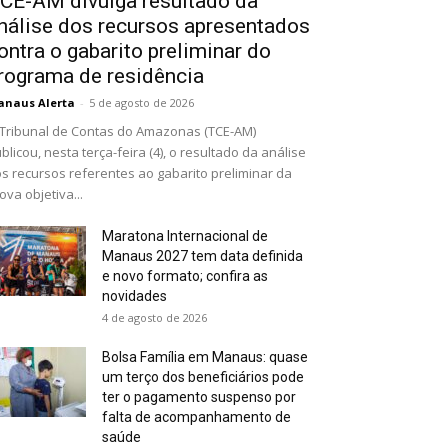
CE-AM divulga resultado da
nálise dos recursos apresentados
ontra o gabarito preliminar do
rograma de residência
naus Alerta
-
5 de agosto de 2026
Tribunal de Contas do Amazonas (TCE-AM)
blicou, nesta terça-feira (4), o resultado da análise
s recursos referentes ao gabarito preliminar da
ova objetiva...
Maratona Internacional de
Manaus 2027 tem data definida
e novo formato; confira as
novidades
4 de agosto de 2026
Bolsa Família em Manaus: quase
um terço dos beneficiários pode
ter o pagamento suspenso por
falta de acompanhamento de
saúde