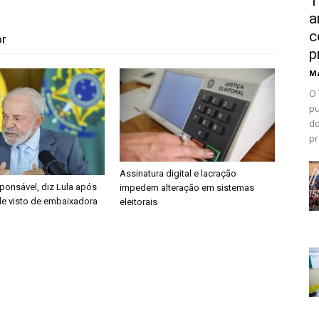
T
a
c
or
p
Ma
O 
pu
do
pr
Assinatura digital e lacração
sponsável, diz Lula após
impedem alteração em sistemas
e visto de embaixadora
eleitorais