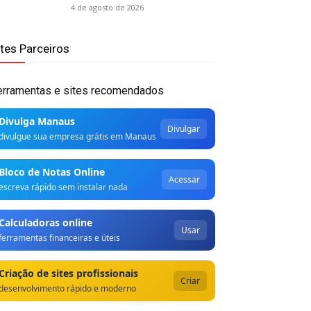
4 de agosto de 2026
ites Parceiros
erramentas e sites recomendados
Divulga Manaus
Divulgar
divulgue sua empresa grátis em Manaus
Bloco de Notas Online
Acessar
escreva rápido sem instalar nada
Calculadoras online
Usar
ferramentas financeiras e úteis
Criação de sites profissionais
Criar
desenvolvimento rápido e moderno