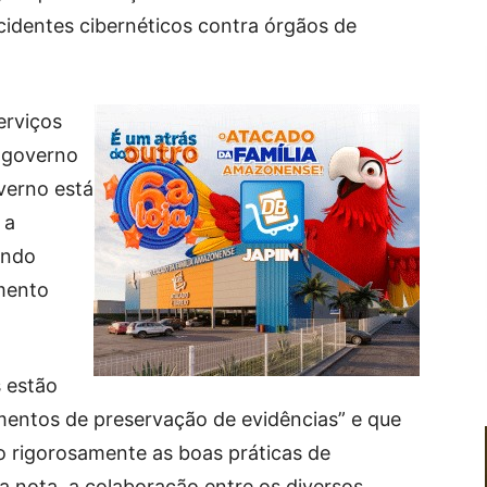
cidentes cibernéticos contra órgãos de
erviços
 governo
verno está
 a
endo
mento
 estão
mentos de preservação de evidências” e que
o rigorosamente as boas práticas de
a nota, a colaboração entre os diversos