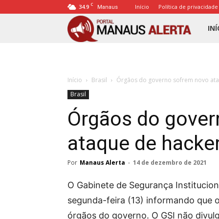
C
34.9
Início
Política de privacidade
Manaus
Porta
INÍ
Mana
Início
Brasil
Órgãos do governo sofrem novo ataq
Alert
Brasil
Órgãos do gover
ataque de hacker
Por
Manaus Alerta
-
14 de dezembro de 2021
O Gabinete de Segurança Institucion
segunda-feira (13) informando que 
órgãos do governo. O GSI não divulg