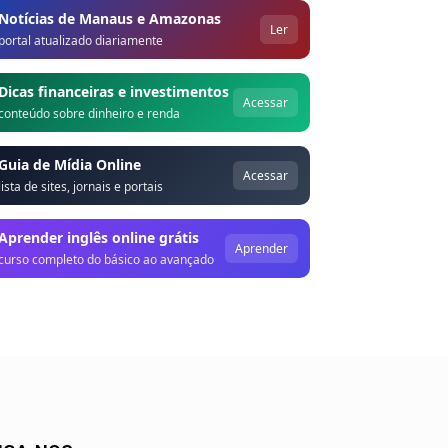
Notícias de Manaus e Amazonas
Ler
portal atualizado diariamente
Dicas financeiras e investimentos
Acessar
conteúdo sobre dinheiro e renda
Guia de Mídia Online
Acessar
lista de sites, jornais e portais
Aprender inglês online grátis
Aprender
curso completo do básico ao avançado