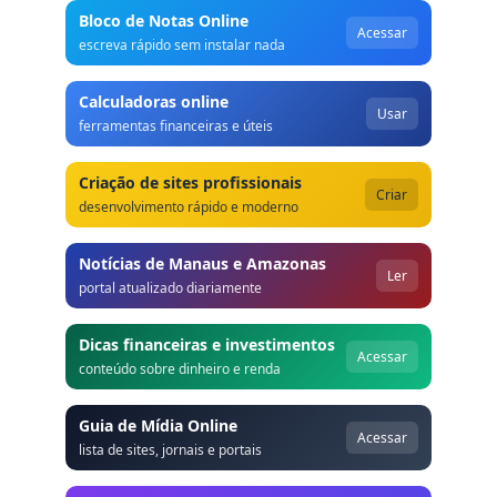
Bloco de Notas Online
Acessar
escreva rápido sem instalar nada
Calculadoras online
Usar
ferramentas financeiras e úteis
Criação de sites profissionais
Criar
desenvolvimento rápido e moderno
Notícias de Manaus e Amazonas
Ler
portal atualizado diariamente
Dicas financeiras e investimentos
Acessar
conteúdo sobre dinheiro e renda
Guia de Mídia Online
Acessar
lista de sites, jornais e portais