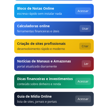
Bloco de Notas Online
Acessar
escreva rápido sem instalar nada
Calculadoras online
Usar
ferramentas financeiras e úteis
Criação de sites profissionais
Criar
desenvolvimento rápido e moderno
Notícias de Manaus e Amazonas
Ler
portal atualizado diariamente
Dicas financeiras e investimentos
Acessar
conteúdo sobre dinheiro e renda
Guia de Mídia Online
Acessar
lista de sites, jornais e portais