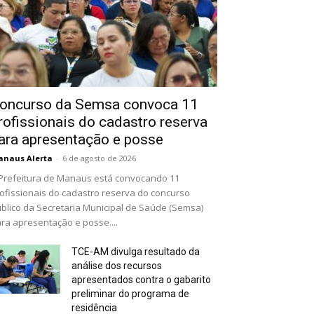
oncurso da Semsa convoca 11
rofissionais do cadastro reserva
ara apresentação e posse
naus Alerta
-
6 de agosto de 2026
Prefeitura de Manaus está convocando 11
ofissionais do cadastro reserva do concurso
blico da Secretaria Municipal de Saúde (Semsa)
ra apresentação e posse....
TCE-AM divulga resultado da
análise dos recursos
apresentados contra o gabarito
preliminar do programa de
residência