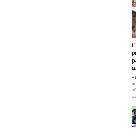
C
p
p
Ma
A 
pr
pú
pa