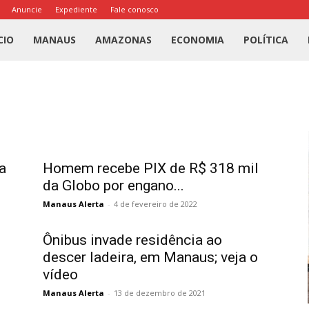
Anuncie
Expediente
Fale conosco
l
CIO
MANAUS
AMAZONAS
ECONOMIA
POLÍTICA
us
a
a
Homem recebe PIX de R$ 318 mil
da Globo por engano...
Manaus Alerta
-
4 de fevereiro de 2022
Ônibus invade residência ao
descer ladeira, em Manaus; veja o
vídeo
Manaus Alerta
-
13 de dezembro de 2021