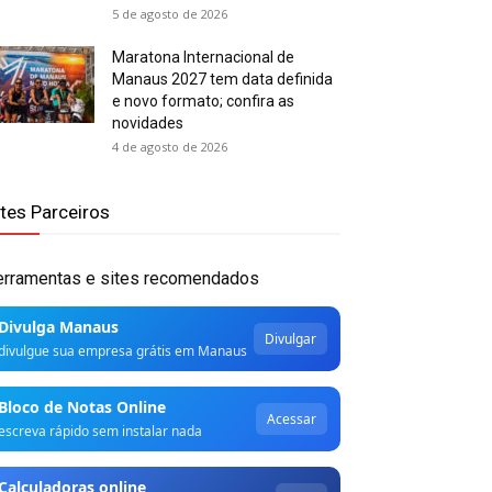
5 de agosto de 2026
Maratona Internacional de
Manaus 2027 tem data definida
e novo formato; confira as
novidades
4 de agosto de 2026
ites Parceiros
erramentas e sites recomendados
Divulga Manaus
Divulgar
divulgue sua empresa grátis em Manaus
Bloco de Notas Online
Acessar
escreva rápido sem instalar nada
Calculadoras online