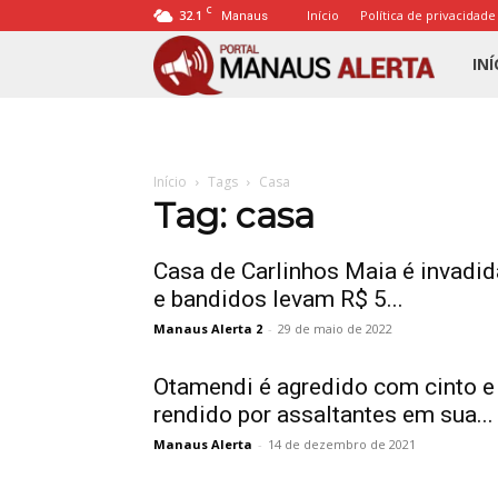
C
32.1
Início
Política de privacidade
Manaus
Porta
INÍ
Mana
Início
Tags
Casa
Alert
Tag: casa
Casa de Carlinhos Maia é invadid
e bandidos levam R$ 5...
Manaus Alerta 2
-
29 de maio de 2022
Otamendi é agredido com cinto e
rendido por assaltantes em sua...
Manaus Alerta
-
14 de dezembro de 2021