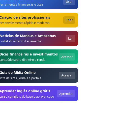
Usar
ferramentas financeiras e úteis
Criação de sites profissionais
Criar
desenvolvimento rápido e moderno
Notícias de Manaus e Amazonas
Ler
portal atualizado diariamente
Dicas financeiras e investimentos
Acessar
conteúdo sobre dinheiro e renda
Guia de Mídia Online
Acessar
lista de sites, jornais e portais
Aprender inglês online grátis
Aprender
curso completo do básico ao avançado