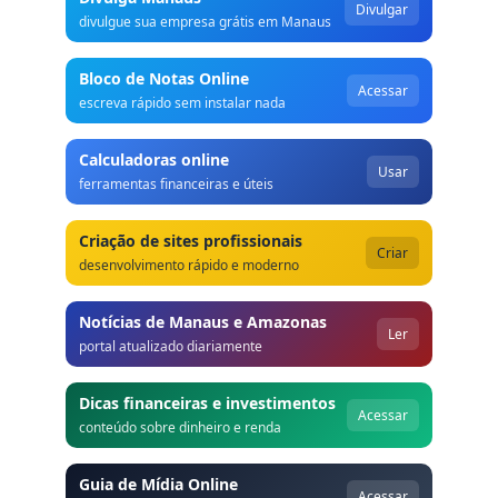
Divulgar
divulgue sua empresa grátis em Manaus
Bloco de Notas Online
Acessar
escreva rápido sem instalar nada
Calculadoras online
Usar
ferramentas financeiras e úteis
Criação de sites profissionais
Criar
desenvolvimento rápido e moderno
Notícias de Manaus e Amazonas
Ler
portal atualizado diariamente
Dicas financeiras e investimentos
Acessar
conteúdo sobre dinheiro e renda
Guia de Mídia Online
Acessar