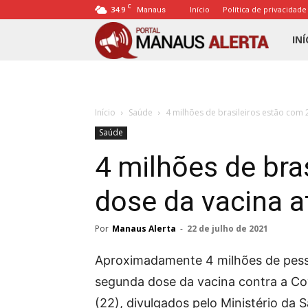
C
34.9
Início
Política de privacidade
Manaus
Porta
INÍ
Mana
Início
Saúde
4 milhões de brasileiros estão com 
Alert
Saúde
4 milhões de bra
dose da vacina a
Por
Manaus Alerta
-
22 de julho de 2021
Aproximadamente 4 milhões de pess
segunda dose da vacina contra a Cov
(22), divulgados pelo Ministério da