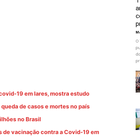
T
a
c
p
Ma
O 
pu
do
pr
covid-19 em lares, mostra estudo
 queda de casos e mortes no país
lhões no Brasil
s de vacinação contra a Covid-19 em