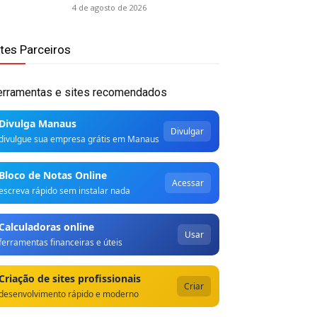
4 de agosto de 2026
ites Parceiros
erramentas e sites recomendados
Divulga Manaus
Divulgar
divulgue sua empresa grátis em Manaus
Bloco de Notas Online
Acessar
escreva rápido sem instalar nada
Calculadoras online
Usar
ferramentas financeiras e úteis
Criação de sites profissionais
Criar
desenvolvimento rápido e moderno