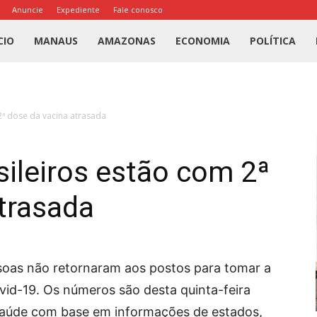
Anuncie
Expediente
Fale conosco
l
CIO
MANAUS
AMAZONAS
ECONOMIA
POLÍTICA
us
2ª dose da vacina atrasada
a
sileiros estão com 2ª
trasada
oas não retornaram aos postos para tomar a
id-19. Os números são desta quinta-feira
 Saúde com base em informações de estados,