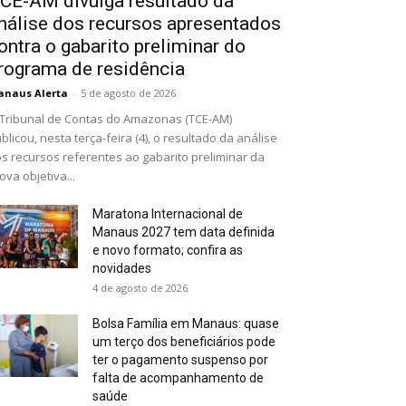
CE-AM divulga resultado da
nálise dos recursos apresentados
ontra o gabarito preliminar do
rograma de residência
naus Alerta
-
5 de agosto de 2026
Tribunal de Contas do Amazonas (TCE-AM)
blicou, nesta terça-feira (4), o resultado da análise
s recursos referentes ao gabarito preliminar da
ova objetiva...
Maratona Internacional de
Manaus 2027 tem data definida
e novo formato; confira as
novidades
4 de agosto de 2026
Bolsa Família em Manaus: quase
um terço dos beneficiários pode
ter o pagamento suspenso por
falta de acompanhamento de
saúde