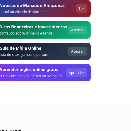
Notícias de Manaus e Amazonas
Ler
portal atualizado diariamente
Dicas financeiras e investimentos
Acessar
conteúdo sobre dinheiro e renda
Guia de Mídia Online
Acessar
lista de sites, jornais e portais
Aprender inglês online grátis
Aprender
curso completo do básico ao avançado