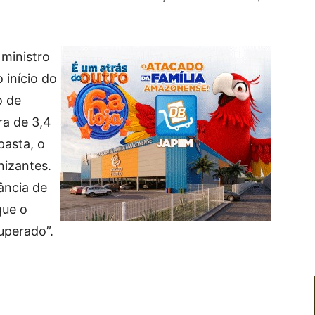
ministro
 início do
o de
ra de 3,4
pasta, o
nizantes.
ância de
que o
uperado”.