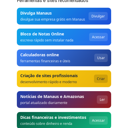
Ferramentas e sites recomendados
Divulga Manaus
Divulgar
divulgue sua empresa grátis em Manaus
Bloco de Notas Online
Acessar
escreva rápido sem instalar nada
Calculadoras online
Usar
ferramentas financeiras e úteis
Criação de sites profissionais
Criar
desenvolvimento rápido e moderno
Notícias de Manaus e Amazonas
Ler
portal atualizado diariamente
Dicas financeiras e investimentos
Acessar
conteúdo sobre dinheiro e renda