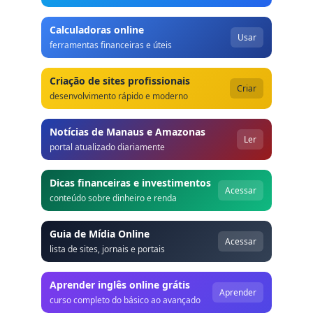
Calculadoras online
Usar
ferramentas financeiras e úteis
Criação de sites profissionais
Criar
desenvolvimento rápido e moderno
Notícias de Manaus e Amazonas
Ler
portal atualizado diariamente
Dicas financeiras e investimentos
Acessar
conteúdo sobre dinheiro e renda
Guia de Mídia Online
Acessar
lista de sites, jornais e portais
Aprender inglês online grátis
Aprender
curso completo do básico ao avançado