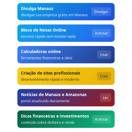
Divulga Manaus
Divulgar
divulgue sua empresa grátis em Manaus
Bloco de Notas Online
Acessar
escreva rápido sem instalar nada
Calculadoras online
Usar
ferramentas financeiras e úteis
Criação de sites profissionais
Criar
desenvolvimento rápido e moderno
Notícias de Manaus e Amazonas
Ler
portal atualizado diariamente
Dicas financeiras e investimentos
Acessar
conteúdo sobre dinheiro e renda