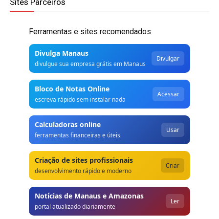
Sites Parceiros
Ferramentas e sites recomendados
Divulga Manaus
Divulgar
divulgue sua empresa grátis em Manaus
Bloco de Notas Online
Acessar
escreva rápido sem instalar nada
Calculadoras online
Usar
ferramentas financeiras e úteis
Criação de sites profissionais
Criar
desenvolvimento rápido e moderno
Notícias de Manaus e Amazonas
Ler
portal atualizado diariamente