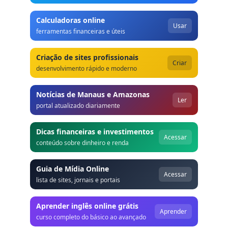
Calculadoras online
Usar
ferramentas financeiras e úteis
Criação de sites profissionais
Criar
desenvolvimento rápido e moderno
Notícias de Manaus e Amazonas
Ler
portal atualizado diariamente
Dicas financeiras e investimentos
Acessar
conteúdo sobre dinheiro e renda
Guia de Mídia Online
Acessar
lista de sites, jornais e portais
Aprender inglês online grátis
Aprender
curso completo do básico ao avançado