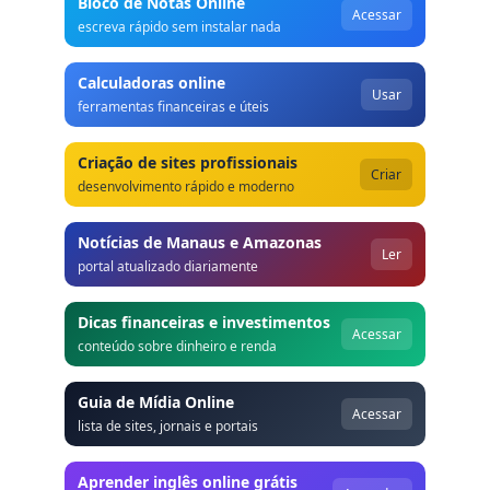
Bloco de Notas Online
Acessar
escreva rápido sem instalar nada
Calculadoras online
Usar
ferramentas financeiras e úteis
Criação de sites profissionais
Criar
desenvolvimento rápido e moderno
Notícias de Manaus e Amazonas
Ler
portal atualizado diariamente
Dicas financeiras e investimentos
Acessar
conteúdo sobre dinheiro e renda
Guia de Mídia Online
Acessar
lista de sites, jornais e portais
Aprender inglês online grátis