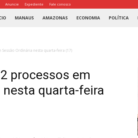
Anuncie
Expediente
Fale conosco
l
CIO
MANAUS
AMAZONAS
ECONOMIA
POLÍTICA
us
Sessão Ordinária nesta quarta-feira (17)
a
52 processos em
 nesta quarta-feira