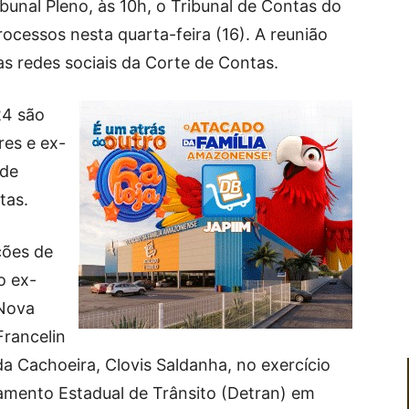
bunal Pleno, às 10h, o Tribunal de Contas do
cessos nesta quarta-feira (16). A reunião
las redes sociais da Corte de Contas.
24 são
res e ex-
 de
tas.
ções de
o ex-
 Nova
Francelin
da Cachoeira, Clovis Saldanha, no exercício
amento Estadual de Trânsito (Detran) em