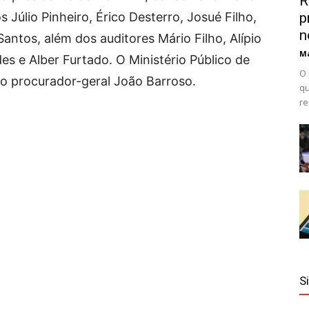
R
s Júlio Pinheiro, Érico Desterro, Josué Filho,
p
n
Santos, além dos auditores Mário Filho, Alípio
Ma
es e Alber Furtado. O Ministério Público de
O 
o procurador-geral João Barroso.
qu
re
S