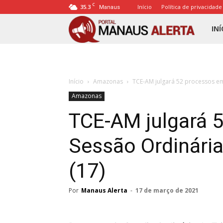
C
35.3
Início
Política de privacidade
Manaus
Porta
INÍ
Mana
Início
Amazonas
TCE-AM julgará 52 processos em 
Alert
Amazonas
TCE-AM julgará 
Sessão Ordinária
(17)
Por
Manaus Alerta
-
17 de março de 2021