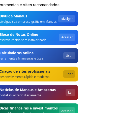
erramentas e sites recomendados
Divulga Manaus
Divulgar
divulgue sua empresa grátis em Manaus
Bloco de Notas Online
Acessar
escreva rápido sem instalar nada
Calculadoras online
Usar
ferramentas financeiras e úteis
Criação de sites profissionais
Criar
desenvolvimento rápido e moderno
Notícias de Manaus e Amazonas
Ler
portal atualizado diariamente
Dicas financeiras e investimentos
Acessar