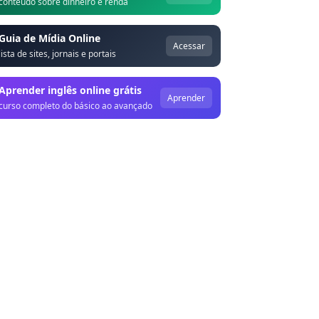
conteúdo sobre dinheiro e renda
Guia de Mídia Online
Acessar
lista de sites, jornais e portais
Aprender inglês online grátis
Aprender
curso completo do básico ao avançado