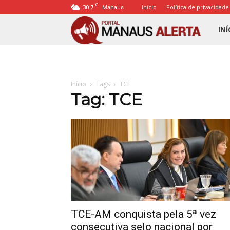
C
30.7
Início
Política de privacidade
Manaus
Porta
INÍ
Mana
Início
Tags
TCE
Alert
Tag: TCE
TCE-AM conquista pela 5ª vez
consecutiva selo nacional por