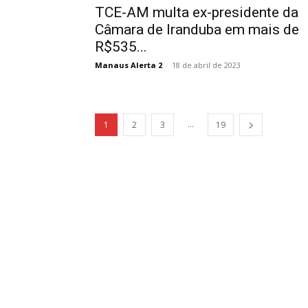
TCE-AM multa ex-presidente da
Câmara de Iranduba em mais de
R$535...
Manaus Alerta 2
-
18 de abril de 2023
...
1
2
3
19