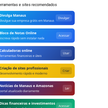
erramentas e sites recomendados
Divulga Manaus
Divulgar
divulgue sua empresa grátis em Manaus
Bloco de Notas Online
Acessar
escreva rápido sem instalar nada
Calculadoras online
Usar
ferramentas financeiras e úteis
Criação de sites profissionais
Criar
desenvolvimento rápido e moderno
Notícias de Manaus e Amazonas
Ler
portal atualizado diariamente
Dicas financeiras e investimentos
Acessar