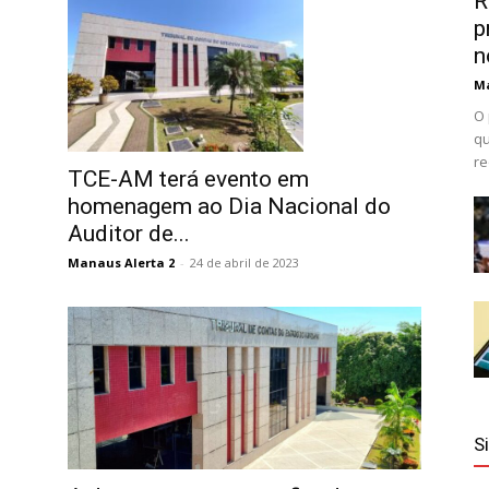
R
p
n
Ma
O 
qu
re
TCE-AM terá evento em
homenagem ao Dia Nacional do
Auditor de...
Manaus Alerta 2
-
24 de abril de 2023
S