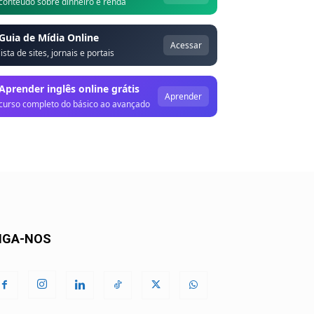
conteúdo sobre dinheiro e renda
Guia de Mídia Online
Acessar
lista de sites, jornais e portais
Aprender inglês online grátis
Aprender
curso completo do básico ao avançado
IGA-NOS