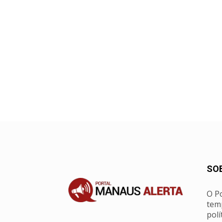
SO
O Po
tem
polí