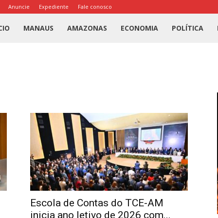
Anuncie
Expediente
Fale conosco
l
CIO
MANAUS
AMAZONAS
ECONOMIA
POLÍTICA
us
a
Escola de Contas do TCE-AM
inicia ano letivo de 2026 com...