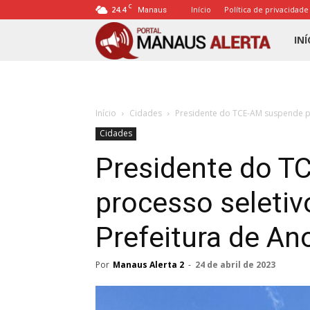
C
24.4
Início
Política de privacidade
Manaus
Porta
INÍ
Mana
Início
Cidades
Presidente do TCE-AM suspende pr
Alert
Cidades
Presidente do T
processo seletiv
Prefeitura de Ano
Por
Manaus Alerta 2
-
24 de abril de 2023