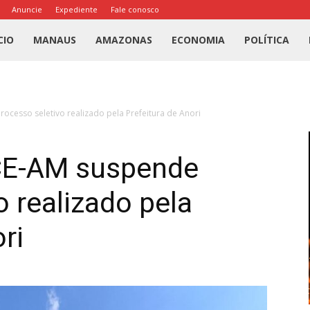
Anuncie
Expediente
Fale conosco
l
CIO
MANAUS
AMAZONAS
ECONOMIA
POLÍTICA
us
ocesso seletivo realizado pela Prefeitura de Anori
a
CE-AM suspende
o realizado pela
ri