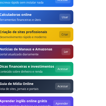
escreva rápido sem instalar nada
Calculadoras online
Usar
ferramentas financeiras e úteis
Criação de sites profissionais
Criar
desenvolvimento rápido e moderno
Notícias de Manaus e Amazonas
Ler
portal atualizado diariamente
Dicas financeiras e investimentos
Acessar
conteúdo sobre dinheiro e renda
Guia de Mídia Online
Acessar
lista de sites, jornais e portais
Aprender inglês online grátis
Aprender