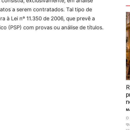
V
 consistia, exclusivamente, em análise
tos a serem contratados. Tal tipo de
a à Lei nº 11.350 de 2006, que prevê a
ico (PSP) com provas ou análise de títulos.
R
p
n
Ma
O 
qu