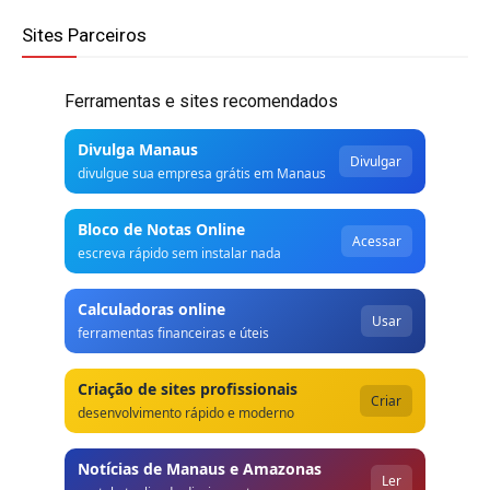
Sites Parceiros
Ferramentas e sites recomendados
Divulga Manaus
Divulgar
divulgue sua empresa grátis em Manaus
Bloco de Notas Online
Acessar
escreva rápido sem instalar nada
Calculadoras online
Usar
ferramentas financeiras e úteis
Criação de sites profissionais
Criar
desenvolvimento rápido e moderno
Notícias de Manaus e Amazonas
Ler