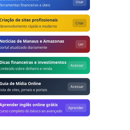
Usar
ferramentas financeiras e úteis
Criação de sites profissionais
Criar
desenvolvimento rápido e moderno
Notícias de Manaus e Amazonas
Ler
portal atualizado diariamente
Dicas financeiras e investimentos
Acessar
conteúdo sobre dinheiro e renda
Guia de Mídia Online
Acessar
lista de sites, jornais e portais
Aprender inglês online grátis
Aprender
curso completo do básico ao avançado