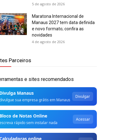
5 de agosto de 2026
Maratona Internacional de
Manaus 2027 tem data definida
e novo formato; confira as
novidades
4 de agosto de 2026
ites Parceiros
erramentas e sites recomendados
Divulga Manaus
Divulgar
divulgue sua empresa grátis em Manaus
Bloco de Notas Online
Acessar
escreva rápido sem instalar nada
Calculadoras online