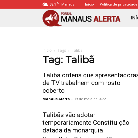
C
32.1
Início
Política de privacidade
Manaus
Porta
INÍ
Mana
Início
Tags
Talibã
Alert
Tag: Talibã
Talibã ordena que apresentadora
de TV trabalhem com rosto
coberto
Manaus Alerta
-
19 de maio de 2022
Talibãs vão adotar
temporariamente Constituição
datada da monarquia