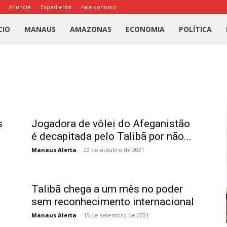
Anuncie
Expediente
Fale conosco
l
CIO
MANAUS
AMAZONAS
ECONOMIA
POLÍTICA
us
a
s
Jogadora de vôlei do Afeganistão
é decapitada pelo Talibã por não...
Manaus Alerta
-
22 de outubro de 2021
Talibã chega a um mês no poder
sem reconhecimento internacional
Manaus Alerta
-
15 de setembro de 2021