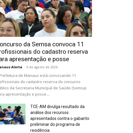
oncurso da Semsa convoca 11
rofissionais do cadastro reserva
ara apresentação e posse
naus Alerta
-
6 de agosto de 2026
Prefeitura de Manaus está convocando 11
ofissionais do cadastro reserva do concurso
blico da Secretaria Municipal de Saúde (Semsa)
ra apresentação e posse....
TCE-AM divulga resultado da
análise dos recursos
apresentados contra o gabarito
preliminar do programa de
residência