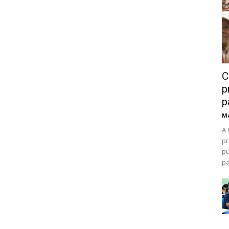
C
p
p
Ma
A 
pr
pú
pa