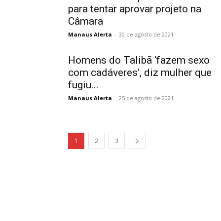
para tentar aprovar projeto na
Câmara
Manaus Alerta
-
30 de agosto de 2021
Homens do Talibã ‘fazem sexo
com cadáveres’, diz mulher que
fugiu...
Manaus Alerta
-
25 de agosto de 2021
1
2
3