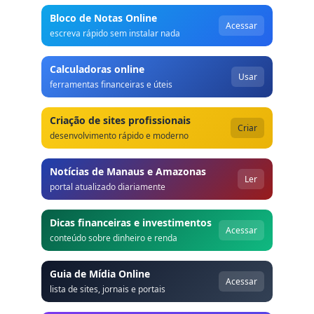
Bloco de Notas Online
Acessar
escreva rápido sem instalar nada
Calculadoras online
Usar
ferramentas financeiras e úteis
Criação de sites profissionais
Criar
desenvolvimento rápido e moderno
Notícias de Manaus e Amazonas
Ler
portal atualizado diariamente
Dicas financeiras e investimentos
Acessar
conteúdo sobre dinheiro e renda
Guia de Mídia Online
Acessar
lista de sites, jornais e portais