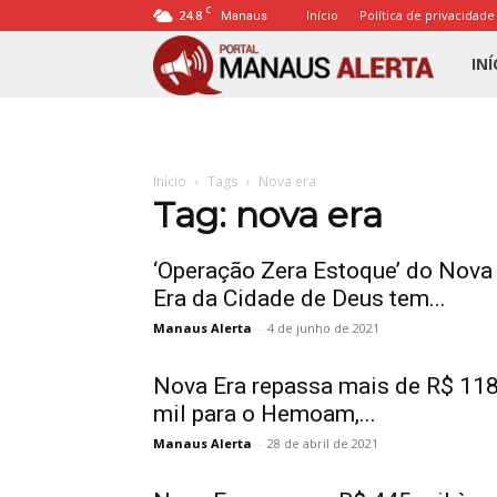
C
24.8
Início
Política de privacidade
Manaus
Porta
INÍ
Mana
Início
Tags
Nova era
Alert
Tag: nova era
‘Operação Zera Estoque’ do Nova
Era da Cidade de Deus tem...
Manaus Alerta
-
4 de junho de 2021
Nova Era repassa mais de R$ 11
mil para o Hemoam,...
Manaus Alerta
-
28 de abril de 2021