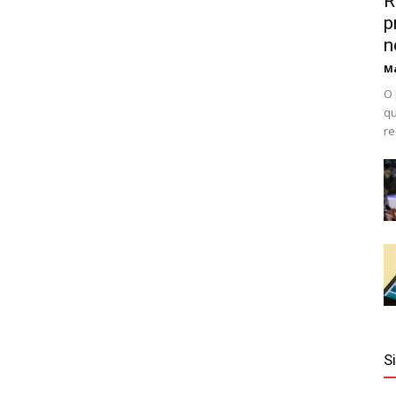
R
p
n
Ma
O 
qu
re
S