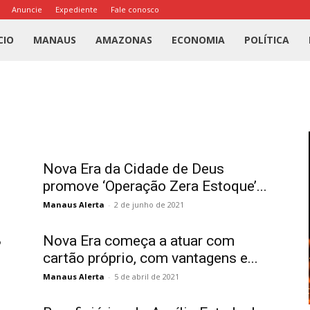
Anuncie
Expediente
Fale conosco
l
CIO
MANAUS
AMAZONAS
ECONOMIA
POLÍTICA
us
a
Nova Era da Cidade de Deus
promove ‘Operação Zera Estoque’...
Manaus Alerta
-
2 de junho de 2021
8
Nova Era começa a atuar com
cartão próprio, com vantagens e...
Manaus Alerta
-
5 de abril de 2021