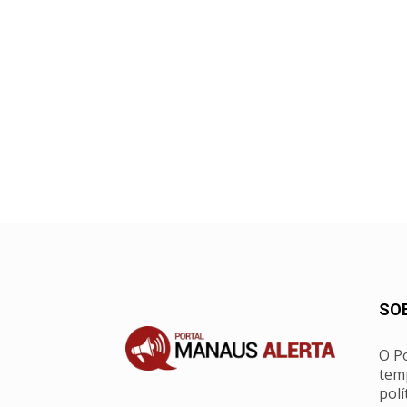
SO
O Po
tem
polí