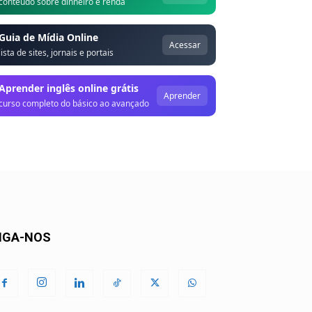
conteúdo sobre dinheiro e renda
Guia de Mídia Online
Acessar
lista de sites, jornais e portais
Aprender inglês online grátis
Aprender
curso completo do básico ao avançado
IGA-NOS