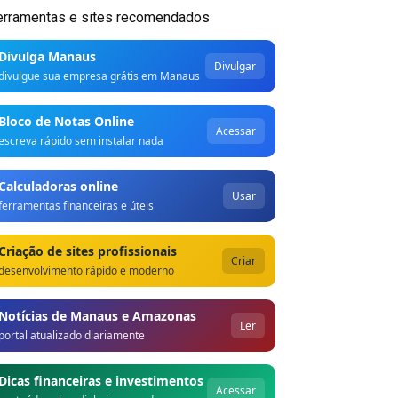
erramentas e sites recomendados
Divulga Manaus
Divulgar
divulgue sua empresa grátis em Manaus
Bloco de Notas Online
Acessar
escreva rápido sem instalar nada
Calculadoras online
Usar
ferramentas financeiras e úteis
Criação de sites profissionais
Criar
desenvolvimento rápido e moderno
Notícias de Manaus e Amazonas
Ler
portal atualizado diariamente
Dicas financeiras e investimentos
Acessar