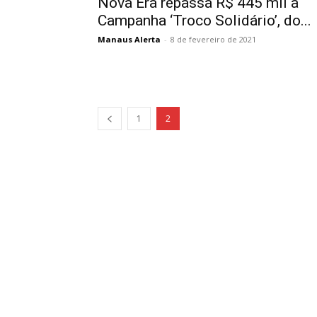
Nova Era repassa R$ 445 mil à
Campanha ‘Troco Solidário’, do...
Manaus Alerta
-
8 de fevereiro de 2021
1
2