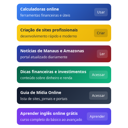
Calculadoras online
Usar
ferramentas financeiras e úteis
Criação de sites profissionais
Criar
desenvolvimento rápido e moderno
Notícias de Manaus e Amazonas
Ler
portal atualizado diariamente
Dicas financeiras e investimentos
Acessar
conteúdo sobre dinheiro e renda
Guia de Mídia Online
Acessar
lista de sites, jornais e portais
Aprender inglês online grátis
Aprender
curso completo do básico ao avançado