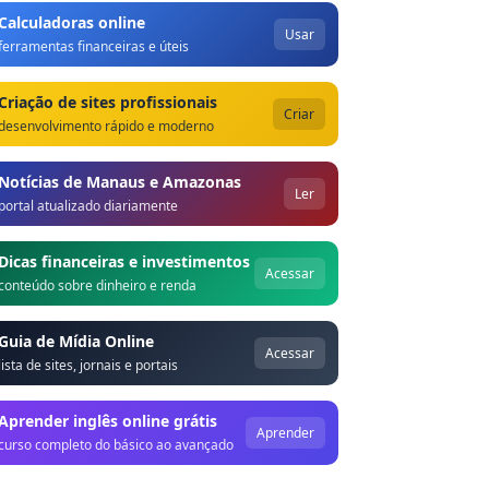
Calculadoras online
Usar
ferramentas financeiras e úteis
Criação de sites profissionais
Criar
desenvolvimento rápido e moderno
Notícias de Manaus e Amazonas
Ler
portal atualizado diariamente
Dicas financeiras e investimentos
Acessar
conteúdo sobre dinheiro e renda
Guia de Mídia Online
Acessar
lista de sites, jornais e portais
Aprender inglês online grátis
Aprender
curso completo do básico ao avançado