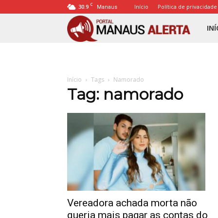
C
30.9
Início
Política de privacidade
Manaus
Porta
INÍ
Mana
Início
Tags
Namorado
Alert
Tag: namorado
Vereadora achada morta não
queria mais pagar as contas do