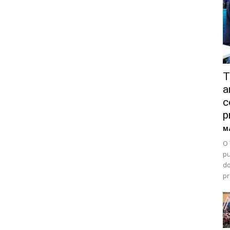
T
a
c
p
Ma
O 
pu
do
pr