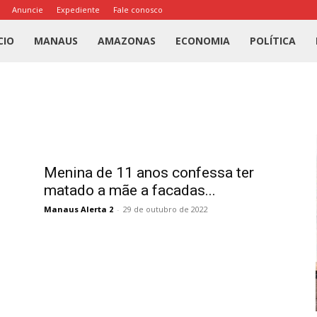
Anuncie
Expediente
Fale conosco
l
CIO
MANAUS
AMAZONAS
ECONOMIA
POLÍTICA
us
a
Menina de 11 anos confessa ter
matado a mãe a facadas...
Manaus Alerta 2
-
29 de outubro de 2022