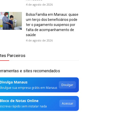
4 de agosto de 2026
Bolsa Família em Manaus: quase
um terço dos beneficiários pode
ter o pagamento suspenso por
falta de acompanhamento de
saúde
4 de agosto de 2026
ites Parceiros
erramentas e sites recomendados
Divulga Manaus
Divulgar
divulgue sua empresa grátis em Manaus
Bloco de Notas Online
Acessar
escreva rápido sem instalar nada