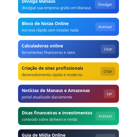
Divulga Manaus
Divulgar
divulgue sua empresa grátis em Manaus
Bloco de Notas Online
Acessar
escreva rápido sem instalar nada
Calculadoras online
Usar
ferramentas financeiras e úteis
Criação de sites profissionais
Criar
desenvolvimento rápido e moderno
Notícias de Manaus e Amazonas
Ler
portal atualizado diariamente
Dicas financeiras e investimentos
Acessar
conteúdo sobre dinheiro e renda
Guia de Mídia Online