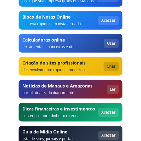
divulgue sua empresa grátis em Manaus
Bloco de Notas Online
Acessar
escreva rápido sem instalar nada
Calculadoras online
Usar
ferramentas financeiras e úteis
Criação de sites profissionais
Criar
desenvolvimento rápido e moderno
Notícias de Manaus e Amazonas
Ler
portal atualizado diariamente
Dicas financeiras e investimentos
Acessar
conteúdo sobre dinheiro e renda
Guia de Mídia Online
Acessar
lista de sites, jornais e portais