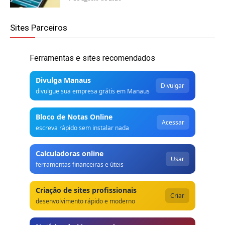
Sites Parceiros
Ferramentas e sites recomendados
Divulga Manaus
Divulgar
divulgue sua empresa grátis em Manaus
Bloco de Notas Online
Acessar
escreva rápido sem instalar nada
Calculadoras online
Usar
ferramentas financeiras e úteis
Criação de sites profissionais
Criar
desenvolvimento rápido e moderno