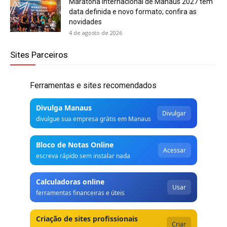
Maratona Internacional de Manaus 2027 tem
data definida e novo formato; confira as
novidades
4 de agosto de 2026
Sites Parceiros
Ferramentas e sites recomendados
Divulga Manaus
Divulgar
divulgue sua empresa grátis em Manaus
Bloco de Notas Online
Acessar
escreva rápido sem instalar nada
Calculadoras online
Usar
ferramentas financeiras e úteis
Criação de sites profissionais
Criar