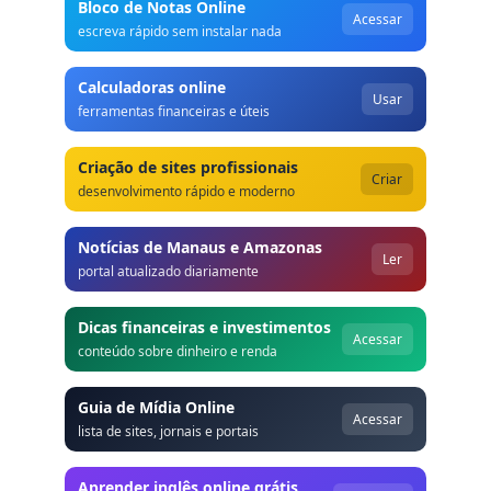
Bloco de Notas Online
Acessar
escreva rápido sem instalar nada
Calculadoras online
Usar
ferramentas financeiras e úteis
Criação de sites profissionais
Criar
desenvolvimento rápido e moderno
Notícias de Manaus e Amazonas
Ler
portal atualizado diariamente
Dicas financeiras e investimentos
Acessar
conteúdo sobre dinheiro e renda
Guia de Mídia Online
Acessar
lista de sites, jornais e portais
Aprender inglês online grátis