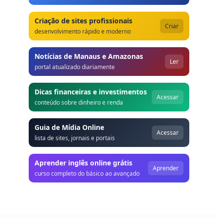
Criação de sites profissionais
Criar
desenvolvimento rápido e moderno
Notícias de Manaus e Amazonas
Ler
portal atualizado diariamente
Dicas financeiras e investimentos
Acessar
conteúdo sobre dinheiro e renda
Guia de Mídia Online
Acessar
lista de sites, jornais e portais
Aprender inglês online grátis
Aprender
curso completo do básico ao avançado