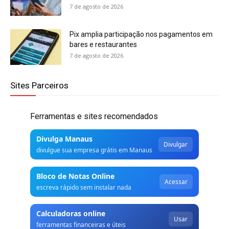
7 de agosto de 2026
Pix amplia participação nos pagamentos em
bares e restaurantes
7 de agosto de 2026
Sites Parceiros
Ferramentas e sites recomendados
Divulga Manaus
Divulgar
divulgue sua empresa grátis em Manaus
Bloco de Notas Online
Acessar
escreva rápido sem instalar nada
Calculadoras online
Usar
ferramentas financeiras e úteis