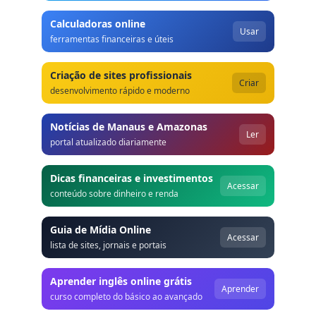
Calculadoras online
Usar
ferramentas financeiras e úteis
Criação de sites profissionais
Criar
desenvolvimento rápido e moderno
Notícias de Manaus e Amazonas
Ler
portal atualizado diariamente
Dicas financeiras e investimentos
Acessar
conteúdo sobre dinheiro e renda
Guia de Mídia Online
Acessar
lista de sites, jornais e portais
Aprender inglês online grátis
Aprender
curso completo do básico ao avançado