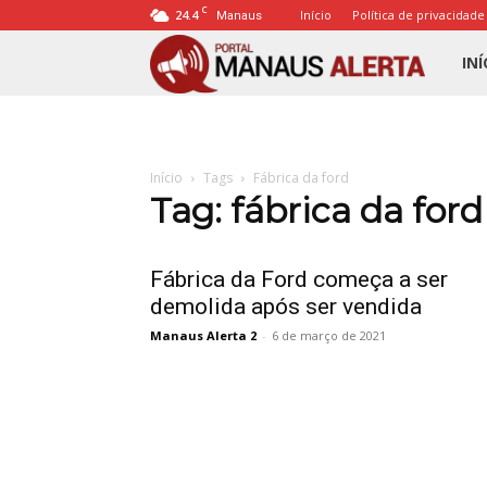
C
24.4
Início
Política de privacidade
Manaus
Porta
INÍ
Mana
Início
Tags
Fábrica da ford
Alert
Tag: fábrica da ford
Fábrica da Ford começa a ser
demolida após ser vendida
Manaus Alerta 2
-
6 de março de 2021