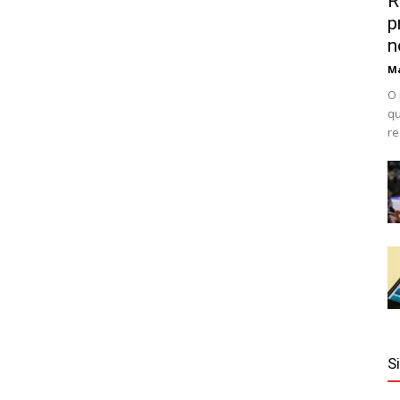
R
p
n
Ma
O 
qu
re
S