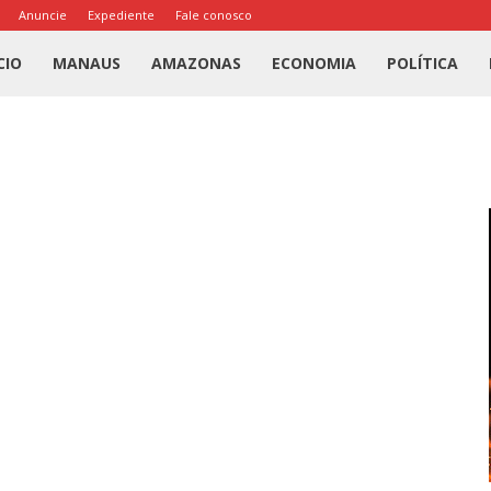
Anuncie
Expediente
Fale conosco
l
CIO
MANAUS
AMAZONAS
ECONOMIA
POLÍTICA
us
a