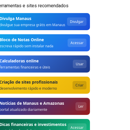
erramentas e sites recomendados
Divulga Manaus
Divulgar
divulgue sua empresa grátis em Manaus
Bloco de Notas Online
Acessar
escreva rápido sem instalar nada
Calculadoras online
Usar
ferramentas financeiras e úteis
Criação de sites profissionais
Criar
desenvolvimento rápido e moderno
Notícias de Manaus e Amazonas
Ler
portal atualizado diariamente
Dicas financeiras e investimentos
Acessar