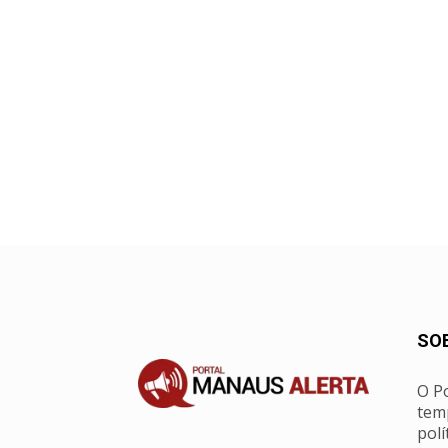
SO
O Po
tem
polí