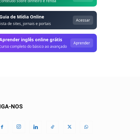
conteúdo sobre dinheiro e renda
Guia de Mídia Online
Acessar
lista de sites, jornais e portais
Aprender inglês online grátis
Aprender
curso completo do básico ao avançado
IGA-NOS