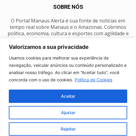
SOBRE NÓS
O Portal Manaus Alerta é sua fonte de notícias em
tempo real sobre Manaus e o Amazonas. Cobrimos
política, economia, cultura e esportes com agilidade e
foco na nossa região.
Valorizamos a sua privacidade
Contato:
manausalerta@gmail.com
Usamos cookies para melhorar sua experiência de
navegação, veicular anúncios ou conteúdo personalizado e
analisar nosso tráfego. Ao clicar em “Aceitar tudo”, você
SIGA-NOS
concorda com o uso de cookies.
Política de Cookies
Aceitar
Ajustar
Anuncie
Expediente
Fale conosco
Política de privacidade
Manaus Clima
Rejeitar
© Portal Manaus Alerta - Todos os direitos reservados