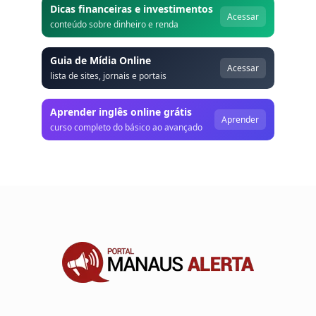
Dicas financeiras e investimentos
Acessar
conteúdo sobre dinheiro e renda
Guia de Mídia Online
Acessar
lista de sites, jornais e portais
Aprender inglês online grátis
Aprender
curso completo do básico ao avançado