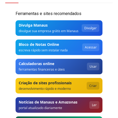
Ferramentas e sites recomendados
Divulga Manaus
Divulgar
divulgue sua empresa grátis em Manaus
Bloco de Notas Online
Acessar
escreva rápido sem instalar nada
Calculadoras online
Usar
ferramentas financeiras e úteis
Criação de sites profissionais
Criar
desenvolvimento rápido e moderno
Notícias de Manaus e Amazonas
Ler
portal atualizado diariamente