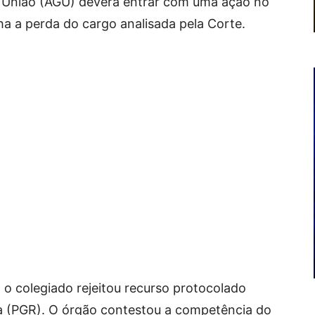
a União (AGU) deverá entrar com uma ação no
a a perda do cargo analisada pela Corte.
 o colegiado rejeitou recurso protocolado
ca (PGR). O órgão contestou a competência do