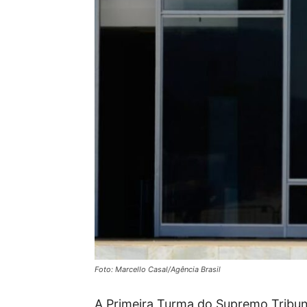
Foto: Marcello Casal/Agência Brasil
A Primeira Turma do Supremo Tribuna