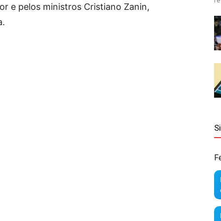
re
or e pelos ministros Cristiano Zanin,
a.
S
F