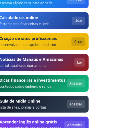
escreva rápido sem instalar nada
Calculadoras online
Usar
ferramentas financeiras e úteis
Criação de sites profissionais
Criar
desenvolvimento rápido e moderno
Notícias de Manaus e Amazonas
Ler
portal atualizado diariamente
Dicas financeiras e investimentos
Acessar
conteúdo sobre dinheiro e renda
Guia de Mídia Online
Acessar
lista de sites, jornais e portais
Aprender inglês online grátis
Aprender