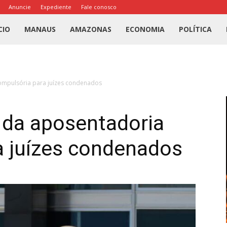
Anuncie
Expediente
Fale conosco
l
CIO
MANAUS
AMAZONAS
ECONOMIA
POLÍTICA
us
ompulsória para juízes condenados
a
da aposentadoria
a juízes condenados