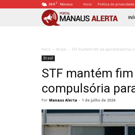
C
34.9
Início
Política de privacidade
Manaus
Porta
INÍ
Mana
Início
Brasil
STF mantém fim da aposentadoria c
Alert
Brasil
STF mantém fim 
compulsória par
Por
Manaus Alerta
-
1 de julho de 2026