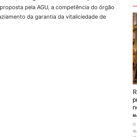
V
r proposta pela AGU, a competência do órgão
aziamento da garantia da vitaliciedade de
R
p
n
Ma
O 
qu