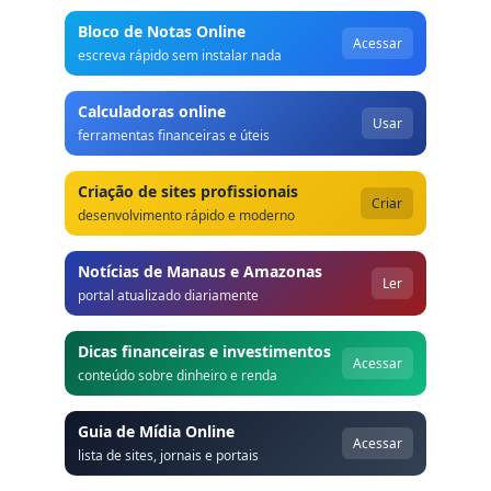
Bloco de Notas Online
Acessar
escreva rápido sem instalar nada
Calculadoras online
Usar
ferramentas financeiras e úteis
Criação de sites profissionais
Criar
desenvolvimento rápido e moderno
Notícias de Manaus e Amazonas
Ler
portal atualizado diariamente
Dicas financeiras e investimentos
Acessar
conteúdo sobre dinheiro e renda
Guia de Mídia Online
Acessar
lista de sites, jornais e portais