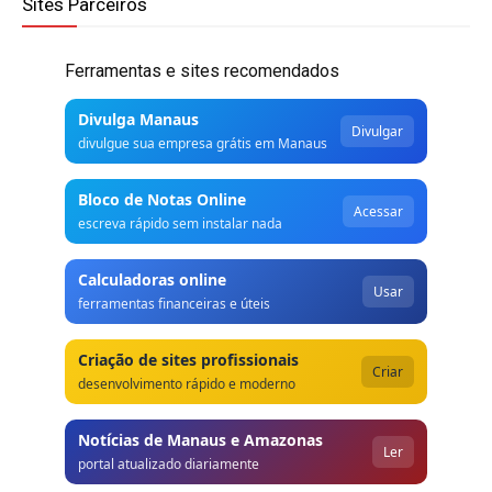
Sites Parceiros
Ferramentas e sites recomendados
Divulga Manaus
Divulgar
divulgue sua empresa grátis em Manaus
Bloco de Notas Online
Acessar
escreva rápido sem instalar nada
Calculadoras online
Usar
ferramentas financeiras e úteis
Criação de sites profissionais
Criar
desenvolvimento rápido e moderno
Notícias de Manaus e Amazonas
Ler
portal atualizado diariamente