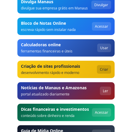
Divulga Manaus
Divulgar
divulgue sua empresa grátis em Manaus
Bloco de Notas Online
Acessar
escreva rápido sem instalar nada
Calculadoras online
Usar
ferramentas financeiras e úteis
Criação de sites profissionais
Criar
desenvolvimento rápido e moderno
Notícias de Manaus e Amazonas
Ler
portal atualizado diariamente
Dicas financeiras e investimentos
Acessar
conteúdo sobre dinheiro e renda
Guia de Mídia Online