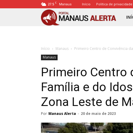
C
27.5
Início
Política de privacidade
Manaus
Porta
INÍ
Mana
Início
Manaus
Primeiro Centro de Convivência da 
Alert
Manaus
Primeiro Centro 
Família e do Ido
Zona Leste de 
Por
Manaus Alerta
-
20 de maio de 2023