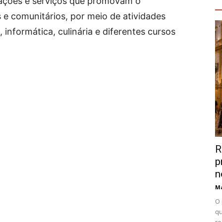
V
a ações e serviços que promovam o
s e comunitários, por meio de atividades
 informática, culinária e diferentes cursos
R
p
n
Ma
O 
qu