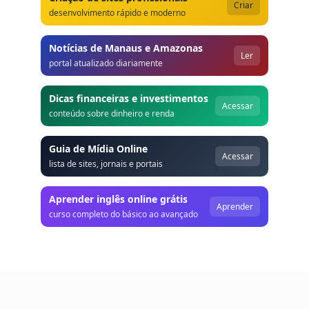
Criar
desenvolvimento rápido e moderno
Notícias de Manaus e Amazonas
Ler
portal atualizado diariamente
Dicas financeiras e investimentos
Acessar
conteúdo sobre dinheiro e renda
Guia de Mídia Online
Acessar
lista de sites, jornais e portais
Aprender inglês online grátis
Aprender
curso completo do básico ao avançado