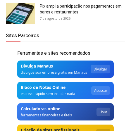
Pix amplia participação nos pagamentos em
bares e restaurantes
7 de agosto de 2026
Sites Parceiros
Ferramentas e sites recomendados
Divulga Manaus
Divulgar
divulgue sua empresa grátis em Manaus
Bloco de Notas Online
Acessar
escreva rápido sem instalar nada
Calculadoras online
Usar
ferramentas financeiras e úteis
Criação de sites profissionais