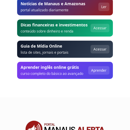
Notícias de Manaus e Amazonas
Ler
portal atualizado diariamente
Dicas financeiras e investimentos
Acessar
conteúdo sobre dinheiro e renda
Guia de Mídia Online
Acessar
lista de sites, jornais e portais
Aprender inglês online grátis
Aprender
curso completo do básico ao avançado