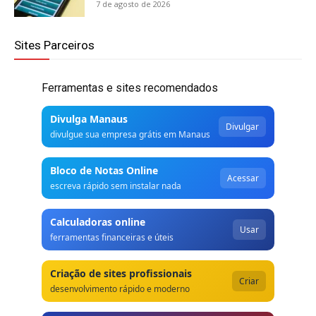
7 de agosto de 2026
Sites Parceiros
Ferramentas e sites recomendados
Divulga Manaus
Divulgar
divulgue sua empresa grátis em Manaus
Bloco de Notas Online
Acessar
escreva rápido sem instalar nada
Calculadoras online
Usar
ferramentas financeiras e úteis
Criação de sites profissionais
Criar
desenvolvimento rápido e moderno