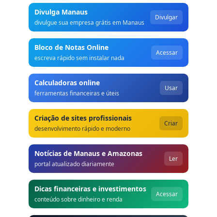
Divulga Manaus
Divulgar
divulgue sua empresa grátis em Manaus
Bloco de Notas Online
Acessar
escreva rápido sem instalar nada
Calculadoras online
Usar
ferramentas financeiras e úteis
Criação de sites profissionais
Criar
desenvolvimento rápido e moderno
Notícias de Manaus e Amazonas
Ler
portal atualizado diariamente
Dicas financeiras e investimentos
Acessar
conteúdo sobre dinheiro e renda